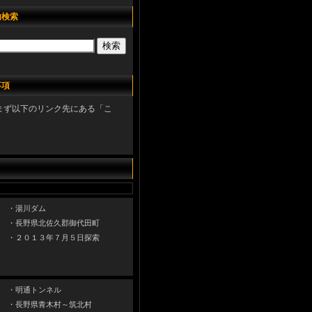
内検索
事項
まず以下のリンク先にある「こ
・湯川ダム
・長野県北佐久郡御代田町
・２０１３年７月５日探索
・明通トンネル
・長野県青木村～筑北村