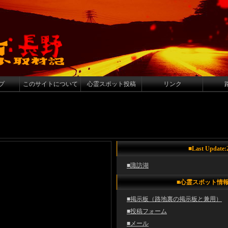
プ
このサイトについて
心霊スポット投稿
リンク
■Last Update:
■諏訪湖
■心霊スポット情
■掲示板（路地裏の掲示板と兼用）
■投稿フォーム
■メール